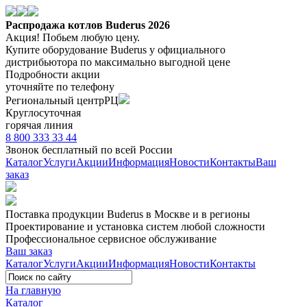
Распродажа котлов Buderus 2026
Акция! Побьем любую цену.
Купите оборудование Buderus
у официального
дистрибьютора
по максимально выгодной цене
Подробности акции
уточняйте по телефону
Региональный центр
РЦ
Круглосуточная
горячая линия
8 800 333 33 44
Звонок бесплатный
по всей России
Каталог
Услуги
Акции
Информация
Новости
Контакты
Ваш
заказ
Поставка продукции Buderus
в Москве и в регионы
Проектирование и установка систем любой сложности
Профессиональное сервисное обслуживание
Ваш заказ
Каталог
Услуги
Акции
Информация
Новости
Контакты
На главную
Каталог