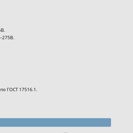
5В.
-275В.
по ГОСТ 17516.1.