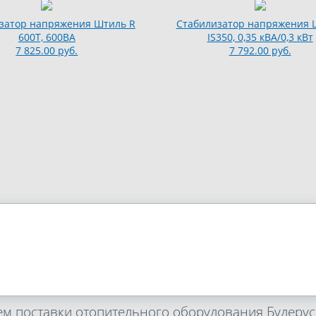
затор напряжения Штиль R
Стабилизатор напряжения 
600T, 600ВА
IS350, 0,35 кВА/0,3 кВт
7 825.00 руб.
7 792.00 руб.
м поставки отопительного оборудования Будерус 