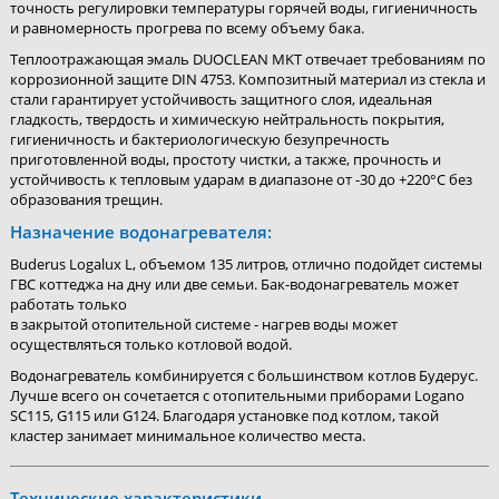
точность регулировки температуры горячей воды, гигиеничность
и равномерность прогрева по всему объему бака.
Теплоотражающая эмаль DUOCLEAN MKT отвечает требованиям по
коррозионной защите DIN 4753. Композитный материал из стекла и
стали гарантирует устойчивость защитного слоя, идеальная
гладкость, твердость и химическую нейтральность покрытия,
гигиеничность и бактериологическую безупречность
приготовленной воды, простоту чистки, а также, прочность и
устойчивость к тепловым ударам в диапазоне от -30 до +220°C без
образования трещин.
Назначение водонагревателя:
Buderus Logalux L, объемом 135 литров, отлично подойдет системы
ГВС коттеджа на дну или две семьи. Бак-водонагреватель может
работать только
в закрытой отопительной системе - нагрев воды может
осуществляться только котловой водой.
Водонагреватель комбинируется с большинством котлов Будерус.
Лучше всего он сочетается с отопительными приборами Logano
SC115, G115 или G124. Благодаря установке под котлом, такой
кластер занимает минимальное количество места.
Технические характеристики