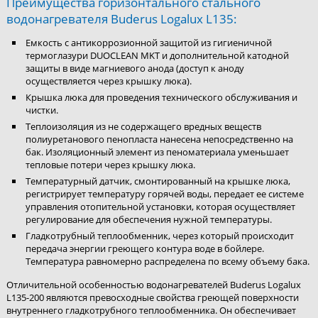
Преимущества горизонтального стального
водонагревателя Buderus Logalux L135:
Емкость с антикоррозионной защитой из гигиеничной
термоглазури DUOCLEAN MKT и дополнительной катодной
защиты в виде магниевого анода (доступ к аноду
осуществляется через крышку люка).
Крышка люка для проведения технического обслуживания и
чистки.
Теплоизоляция из не содержащего вредных веществ
полиуретанового пенопласта нанесена непосредственно на
бак. Изоляционный элемент из пеноматериала уменьшает
тепловые потери через крышку люка.
Температурный датчик, смонтированный на крышке люка,
регистрирует температуру горячей воды, передает ее системе
управления отопительной установки, которая осуществляет
регулирование для обеспечения нужной температуры.
Гладкотрубный теплообменник, через который происходит
передача энергии греющего контура воде в бойлере.
Температура равномерно распределена по всему объему бака.
Отличительной особенностью водонагревателей Buderus Logalux
L135-200 являются превосходные свойства греющей поверхности
внутреннего гладкотрубного теплообменника. Он обеспечивает