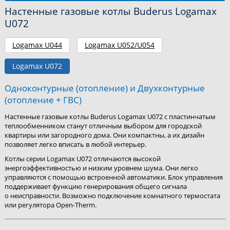
Настенные газовые котлы Buderus Logamax
U072
Logamax U044
Logamax U052/U054
Logamax U072
Одноконтурные (отопление) и Двухконтурные
(отопление + ГВС)
Настенные газовые котлы Buderus Logamax U072 с пластинчатым
теплообменником станут отличным выбором для городской
квартиры или загородного дома. Они компактны, а их дизайн
позволяет легко вписать в любой интерьер.
Котлы серии Logamax U072 отличаются высокой
энергоэффективностью и низким уровнем шума. Они легко
управляются с помощью встроенной автоматики. Блок управления
поддерживает функцию генерирования общего сигнала
о неисправности. Возможно подключение комнатного термостата
или регулятора Open-Therm.