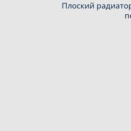
Плоский радиатор
п