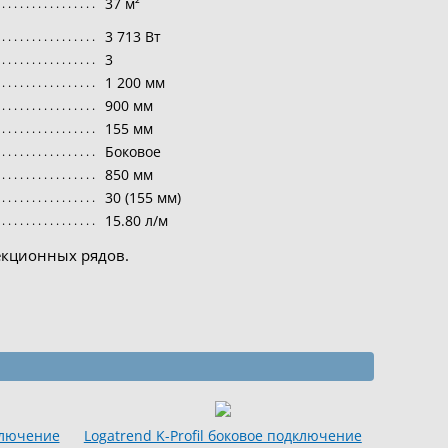
37 м²
3 713 Вт
3
1 200 мм
900 мм
155 мм
Боковое
850 мм
30 (155 мм)
15.80 л/м
екционных рядов.
дключение
Logatrend K-Profil боковое подключение