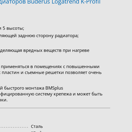
торов Buderus Logatrend K-Profil
 5 высоты;
еляющей заднюю сторону радиатора;
выделяющая вредных веществ при нагреве
гут применяться в помещениях с повышенными
х пластин и съемные решетки позволяет очень
й быстрого монтажа BMSplus
нифицированную систему крепежа и может быть
вки.
Сталь