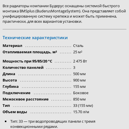
Все радиаторы компании Будерус оснащены системой быстрого
монтажа BMSplus (BuderusMontageSystem). Она представляет собой
унифицированную систему крепежа и может быть применена,
практически, для всех вариантов установки.
Технические характеристики
Материал
Сталь
Отапливаемая площадь, м²
25 м²
Мощность при 95/85/20 °C
2 475 Вт
Количество панелей
3
Длина
500 мм
Высота
900 мм
Глубина
155 мм
Подключение
Боковое
Межосевое расстояние
850 мм
Тип
33 (155 мм)
Объем воды
15.70 л/м
Тип: 33 — три водопроводящих панели с тремя
конвекционными рядами.