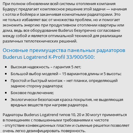
При полном обновлении всей системы отопления компания
Будерус предлагает комплексное решение этой задачи — начиная
с котла и бойлера и заканчивая комнатными радиаторами. Это
не только избавляет вас от множества проблем, но и помогает
экономить энергию при продуктивном отоплении квартиры или
дома, ведь все оборудование Buderus безупречно согласовано
между собой и является оптимальной техникой для реализации
различных теплотехнических решений.
Основные преимущества панельных радиаторов
Buderus Logatrend K-Profil 33/900/500:
Высокая надежность – гарантия 5 лет;
Большой выбор моделей – 15 вариантов длины и 5 высоты;
Простой и быстрый монтаж – нет планки, определяющей
заднюю сторону радиатора;
Боковое подключение;
Экологически безопасная краска покрытия, не выделяющая
вредных веществ при нагреве радиатора.
Радиаторы Buderus Logatrend типов 10, 20 и 30 могут применяться
в помещениях с повышенными требованиями к чистоте
- отсутствие конвекционных пластин и съемные решетки позволяет
очень легко дезинфицировать поверхность.