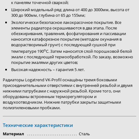
к панелям точечной сваркой;
Широкий модельный ряд: длина от 400 до 3000мм, высота от
300 до 900мм, глубина от 65 до 155мм;
Экологически безопасное лакокрасочное покрытие. Все
элементы радиатора окрашиваются в два этапа. После
обезжиривания, травления, фосфатирования и пассивации
наносится катафорезное покрытие (методом окунания в
водорастворимый грунт) с последующей сушкой при
о
температуре 190
С. Затем наносится слой порошковой белой
эмали с последующей термообработкой. По заказу, возможно
покрытие эмалями других цветов;
Высокая надежность – гарантия 5 лет.
Радиаторы Logatrend VK-Profil оснащёны тремя боковыми
присоединительными отверстиями с внутренней резьбой и двумя
нижними патрубками с наружной резьбой. Кроме того, они
оборудованы встроенным терморегулятором и
воздухоотводчиком. Нижние патрубки закрыты защитными
полиэтиленовыми пробками.
Технические характеристики
Материал
Сталь