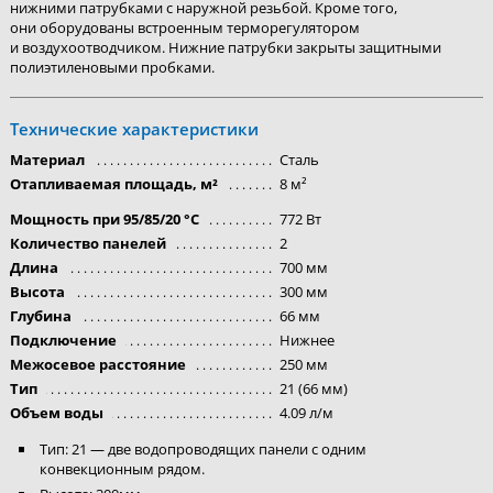
нижними патрубками с наружной резьбой. Кроме того,
они оборудованы встроенным терморегулятором
и воздухоотводчиком. Нижние патрубки закрыты защитными
полиэтиленовыми пробками.
Технические характеристики
Материал
Сталь
Отапливаемая площадь, м²
8 м²
Мощность при 95/85/20 °C
772 Вт
Количество панелей
2
Длина
700 мм
Высота
300 мм
Глубина
66 мм
Подключение
Нижнее
Межосевое расстояние
250 мм
Тип
21 (66 мм)
Объем воды
4.09 л/м
Тип: 21 — две водопроводящих панели с одним
конвекционным рядом.