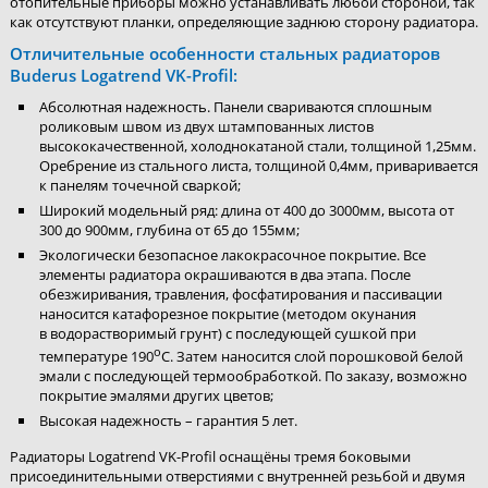
отопительные приборы можно устанавливать любой стороной, так
как отсутствуют планки, определяющие заднюю сторону радиатора.
Отличительные особенности стальных радиаторов
Buderus Logatrend VK-Profil:
Абсолютная надежность. Панели свариваются сплошным
роликовым швом из двух штампованных листов
высококачественной, холоднокатаной стали, толщиной 1,25мм.
Оребрение из стального листа, толщиной 0,4мм, приваривается
к панелям точечной сваркой;
Широкий модельный ряд: длина от 400 до 3000мм, высота от
300 до 900мм, глубина от 65 до 155мм;
Экологически безопасное лакокрасочное покрытие. Все
элементы радиатора окрашиваются в два этапа. После
обезжиривания, травления, фосфатирования и пассивации
наносится катафорезное покрытие (методом окунания
в водорастворимый грунт) с последующей сушкой при
о
температуре 190
С. Затем наносится слой порошковой белой
эмали с последующей термообработкой. По заказу, возможно
покрытие эмалями других цветов;
Высокая надежность – гарантия 5 лет.
Радиаторы Logatrend VK-Profil оснащёны тремя боковыми
присоединительными отверстиями с внутренней резьбой и двумя