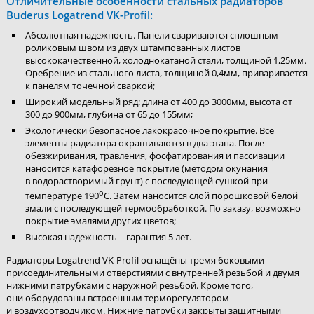
Отличительные особенности стальных радиаторов
Buderus Logatrend VK-Profil:
Абсолютная надежность. Панели свариваются сплошным
роликовым швом из двух штампованных листов
высококачественной, холоднокатаной стали, толщиной 1,25мм.
Оребрение из стального листа, толщиной 0,4мм, приваривается
к панелям точечной сваркой;
Широкий модельный ряд: длина от 400 до 3000мм, высота от
300 до 900мм, глубина от 65 до 155мм;
Экологически безопасное лакокрасочное покрытие. Все
элементы радиатора окрашиваются в два этапа. После
обезжиривания, травления, фосфатирования и пассивации
наносится катафорезное покрытие (методом окунания
в водорастворимый грунт) с последующей сушкой при
о
температуре 190
С. Затем наносится слой порошковой белой
эмали с последующей термообработкой. По заказу, возможно
покрытие эмалями других цветов;
Высокая надежность – гарантия 5 лет.
Радиаторы Logatrend VK-Profil оснащёны тремя боковыми
присоединительными отверстиями с внутренней резьбой и двумя
нижними патрубками с наружной резьбой. Кроме того,
они оборудованы встроенным терморегулятором
и воздухоотводчиком. Нижние патрубки закрыты защитными