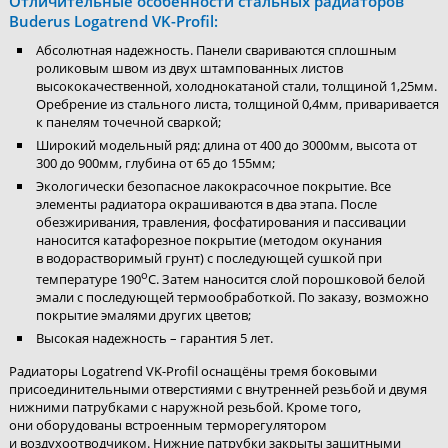
Отличительные особенности стальных радиаторов
Buderus Logatrend VK-Profil:
Абсолютная надежность. Панели свариваются сплошным
роликовым швом из двух штампованных листов
высококачественной, холоднокатаной стали, толщиной 1,25мм.
Оребрение из стального листа, толщиной 0,4мм, приваривается
к панелям точечной сваркой;
Широкий модельный ряд: длина от 400 до 3000мм, высота от
300 до 900мм, глубина от 65 до 155мм;
Экологически безопасное лакокрасочное покрытие. Все
элементы радиатора окрашиваются в два этапа. После
обезжиривания, травления, фосфатирования и пассивации
наносится катафорезное покрытие (методом окунания
в водорастворимый грунт) с последующей сушкой при
о
температуре 190
С. Затем наносится слой порошковой белой
эмали с последующей термообработкой. По заказу, возможно
покрытие эмалями других цветов;
Высокая надежность – гарантия 5 лет.
Радиаторы Logatrend VK-Profil оснащёны тремя боковыми
присоединительными отверстиями с внутренней резьбой и двумя
нижними патрубками с наружной резьбой. Кроме того,
они оборудованы встроенным терморегулятором
и воздухоотводчиком. Нижние патрубки закрыты защитными