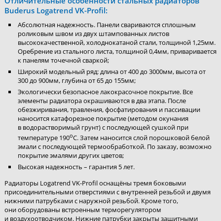
Отличительные особенности стальных радиаторов
Buderus Logatrend VK-Profil:
Абсолютная надежность. Панели свариваются сплошным
роликовым швом из двух штампованных листов
высококачественной, холоднокатаной стали, толщиной 1,25мм.
Оребрение из стального листа, толщиной 0,4мм, приваривается
к панелям точечной сваркой;
Широкий модельный ряд: длина от 400 до 3000мм, высота от
300 до 900мм, глубина от 65 до 155мм;
Экологически безопасное лакокрасочное покрытие. Все
элементы радиатора окрашиваются в два этапа. После
обезжиривания, травления, фосфатирования и пассивации
наносится катафорезное покрытие (методом окунания
в водорастворимый грунт) с последующей сушкой при
о
температуре 190
С. Затем наносится слой порошковой белой
эмали с последующей термообработкой. По заказу, возможно
покрытие эмалями других цветов;
Высокая надежность – гарантия 5 лет.
Радиаторы Logatrend VK-Profil оснащёны тремя боковыми
присоединительными отверстиями с внутренней резьбой и двумя
нижними патрубками с наружной резьбой. Кроме того,
они оборудованы встроенным терморегулятором
и воздухоотводчиком. Нижние патрубки закрыты защитными