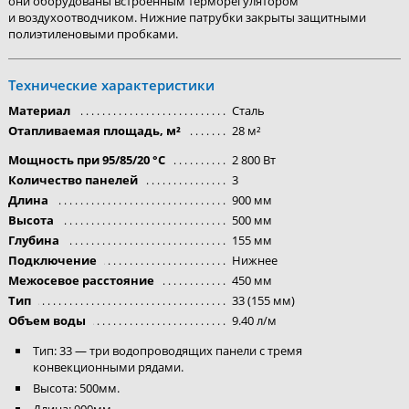
они оборудованы встроенным терморегулятором
и воздухоотводчиком. Нижние патрубки закрыты защитными
полиэтиленовыми пробками.
Технические характеристики
Материал
Сталь
Отапливаемая площадь, м²
28 м²
Мощность при 95/85/20 °C
2 800 Вт
Количество панелей
3
Длина
900 мм
Высота
500 мм
Глубина
155 мм
Подключение
Нижнее
Межосевое расстояние
450 мм
Тип
33 (155 мм)
Объем воды
9.40 л/м
Тип: 33 — три водопроводящих панели с тремя
конвекционными рядами.
Высота: 500мм.