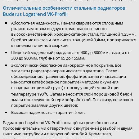
Отличительные особенности стальных радиаторов
Buderus Logatrend VK-Profil:
Абсолютная надежность. Панели свариваются сплошным
роликовым швом из двух штампованных листов
высококачественной, холоднокатаной стали, толщиной 1,25мм.
Оребрение из стального листа, толщиной 0,4мм, приваривается
к панелям точечной сваркой;
Широкий модельный ряд: длина от 400 до 3000мм, высота от
300 до 900мм, глубина от 65 до 155мм;
Экологически безопасное лакокрасочное покрытие. Все
элементы радиатора окрашиваются в два этапа. После
обезжиривания, травления, фосфатирования и пассивации
наносится катафорезное покрытие (методом окунания
в водорастворимый грунт) с последующей сушкой при
о
температуре 190
С. Затем наносится слой порошковой белой
эмали с последующей термообработкой. По заказу, возможно
покрытие эмалями других цветов;
Высокая надежность – гарантия 5 лет.
Радиаторы Logatrend VK-Profil оснащёны тремя боковыми
присоединительными отверстиями с внутренней резьбой и двумя
нижними патрубками с наружной резьбой. Кроме того,