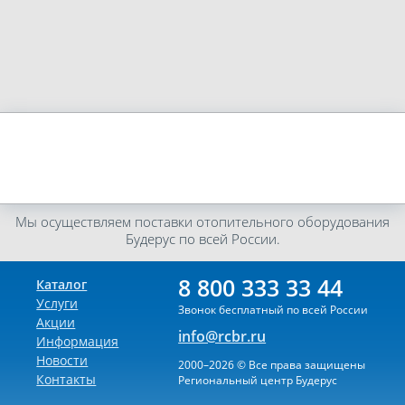
Мы осуществляем поставки отопительного оборудования
Будерус по всей России.
8 800 333 33 44
Каталог
Услуги
Звонок бесплатный по всей России
Акции
info@rcbr.ru
Информация
Новости
2000–2026 © Все права защищены
Контакты
Региональный центр Будерус