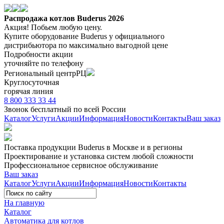
Распродажа котлов Buderus 2026
Акция! Побьем любую цену.
Купите оборудование Buderus
у официального
дистрибьютора
по максимально выгодной цене
Подробности акции
уточняйте по телефону
Региональный центр
РЦ
Круглосуточная
горячая линия
8 800 333 33 44
Звонок бесплатный
по всей России
Каталог
Услуги
Акции
Информация
Новости
Контакты
Ваш заказ
Поставка продукции Buderus
в Москве и в регионы
Проектирование и установка систем любой сложности
Профессиональное сервисное обслуживание
Ваш заказ
Каталог
Услуги
Акции
Информация
Новости
Контакты
На главную
Каталог
Автоматика для котлов