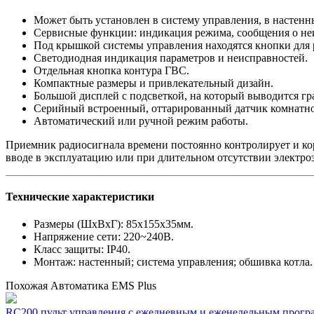
Может быть установлен в систему управления, в настенн
Сервисные функции: индикация режима, сообщения о неис
Под крышкой системы управления находятся кнопки для р
Светодиодная индикация параметров и неисправностей.
Отдельная кнопка контура ГВС.
Компактные размеры и привлекательный дизайн.
Большой дисплей с подсветкой, на который выводится гр
Серийный встроенный, оттарированный датчик комнатно
Автоматический или ручной режим работы.
Приемник радиосигнала времени постоянно контролирует и кор
вводе в эксплуатацию или при длительном отсутствии электроэ
Технические характеристики
Размеры (ШхВхГ): 85х155х35мм.
Напряжение сети: 220~240В.
Класс защиты: IP40.
Монтаж: настенный; система управления; обшивка котла.
Похожая Автоматика EMS Plus
RC200 пульт управления с ежедневным и еженедельным прог