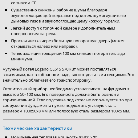
со знаком CE.
Существенно снижены рабочие шумы благодаря
звукопоглощающей подставке под котел, шумоглушителю
дымовых газов и звукопоглощающему кожуху горелки.
Легкий доступ к топочной камере и дополнительным
поверхностям нагрева.
Простая чистка через большую поворотную дверь (может
открываться налево или направо).
Теплоизоляция толщиной 100 мм снижает потери тепла до
минимума.
Чугунный котел Logano GE615 570 кВт может поставляться
заказчикам, как в собранном виде, так и отдельными секциями. Это
значительно облегчает его транспортировку.
Отопительный прибор необходимо устанавливать на фундамент
высотой 50–100 мм. Его поверхность должна быть ровной и
горизонтальной. Если подставка под котел не используется, то при
сооружении фундамента нужно подложить угловую сталь
размером 100x50x8 мм или полосовую сталь размером 100x5 мм.
Технические характеристики
Номинальная тепловая мощность (кВт): 570;