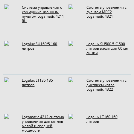
Система управления с
Система управления с
коммуникационным
пультом MEC2
пультом Logamatic 4211
Logamatic 4321
RU
Logalux SU160/5 160
Logalux SU500.5-С 500
литров
литров изоляция 60 мм
синий
Logalux LT135 135
Система управления с
литров
дисплеем котла
Logamatic 4322
Logamatic 4212 система
Logalux LT160 160
управления для котлов
литров
малой и средней
мощности