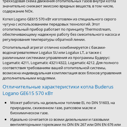
трехходовая схема движения отопительных газов внутри котла
значительно снижают эмиссию вредных веществ, в том числе,
содержание NOx.
Котел Logano GE615 570 кВт изготовлен из специального серого
чугуна с использованием передовых технологий. Этот
отопительный прибор работает по принципу Thermostream,
обеспечивающему надежную работу без смесительного насоса и
регулирования температуры обратной линии.
Отопительный агрегат отлично комбинируется с баками-
водонагревателями Logalux SU или Logalux LT, а также с
различными системами управления из программы Будерус:
Logamatic 4211, Logamatic 4321/4322, Logamatic 4212. Для полного
соответствия требованиям вашей отопительной системы,
возможна индивидуальная комплектация всех блоков управления
дополнительными модулями.
Отличительные характеристики котла Buderus
Logano GE615 570 кВт
Может работать на дизельном топливе EL по DIN 51603, на
природном, сжиженном газе, рапсовом масле и
биохимическом газе.
Идеально сочетается со всеми дизельными и газовыми
вентиляторными горелками по DIN EN 267 или DIN EN 676 или