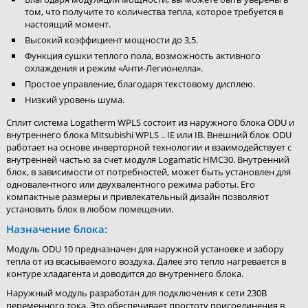
том, что получите то количества тепла, которое требуется в
настоящий момент.
Высокий коэффициент мощности до 3,5.
Функция сушки теплого пола, возможность активного
охлаждения и режим «Анти-Легионелла».
Простое управление, благодаря текстовому дисплею.
Низкий уровень шума.
Сплит система Logatherm WPLS состоит из наружного блока ODU и
внутреннего блока Mitsubishi WPLS .. IE или IB. Внешний блок ODU
работает на основе инверторной технологии и взаимодействует с
внутренней частью за счет модуля Logamatic HMC30. Внутренний
блок, в зависимости от потребностей, может быть установлен для
одновалентного или двухвалентного режима работы. Его
компактные размеры и привлекательный дизайн позволяют
установить блок в любом помещении.
Назначение блока:
Модуль ODU 10 предназначен для наружной установке и забору
тепла от из всасываемого воздуха. Далее это тепло нагревается в
контуре хладагента и доводится до внутреннего блока.
Наружный модуль разработан для подключения к сети 230В
переменного тока. Это обеспечивает простоту присоединения в