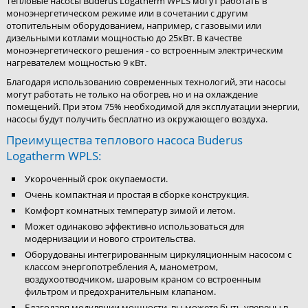
Тепловые насосы Buderus Logatherm WPLS могут работать в
моноэнергетическом режиме или в сочетании с другим
отопительным оборудованием, например, с газовыми или
дизельными котлами мощностью до 25кВт. В качестве
моноэнергетического решения - со встроенным электрическим
нагревателем мощностью 9 кВт.
Благодаря использованию современных технологий, эти насосы
могут работать не только на обогрев, но и на охлаждение
помещений. При этом 75% необходимой для эксплуатации энергии,
насосы будут получить бесплатно из окружающего воздуха.
Преимущества теплового насоса Buderus
Logatherm WPLS:
Укороченный срок окупаемости.
Очень компактная и простая в сборке конструкция.
Комфорт комнатных температур зимой и летом.
Может одинаково эффективно использоваться для
модернизации и нового строительства.
Оборудованы интегрированным циркуляционным насосом с
классом энергопотребления А, манометром,
воздухоотводчиком, шаровым краном со встроенным
фильтром и предохранительным клапаном.
Благодаря модуляции мощности, вы можете быть уверены в