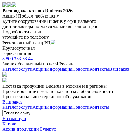
Распродажа котлов Buderus 2026
Акция! Побьем любую цену.
Купите оборудование Buderus
у официального
дистрибьютора
по максимально выгодной цене
Подробности акции
уточняйте по телефону
Региональный центр
РЦ
Круглосуточная
горячая линия
8 800 333 33 44
Звонок бесплатный
по всей России
Каталог
Услуги
Акции
Информация
Новости
Контакты
Ваш заказ
Поставка продукции Buderus
в Москве и в регионы
Проектирование и установка систем любой сложности
Профессиональное сервисное обслуживание
Ваш заказ
Каталог
Услуги
Акции
Информация
Новости
Контакты
На главную
Каталог
Архив продукции Будерус