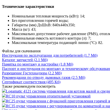
Технические характеристики
Номинальная тепловая мощность (кВт): 14;
Без приготовления горячей воды;
Габариты (мм) ДхШхВ: 840х440х350;
Масса (кг): 43;
Максимально допустимое рабочее давление (PMS), отоплен
Номинальная емкость котлового контура (л): 7;
Максимальная температура подающей линии (°С): 82.
Файлы для скачивания
Инструкция по эксплуатации для потребителей (1.7 Мб)
Каталог запчастей (2.1 Мб)
Памятка по монтажу и настройке (1.8 Мб)
Паспорт и инструкция по монтажу и техническому обслуживан
Разрешение Гостехнадзора (2.2 Мб)
Рекомендации по отводу дымовых газов (2.5 Мб)
Сертификат соответствия (495 Кб)
Также рекомендуем посмотреть
Logamatic 4121 система управления для котлов малой и сре
RC10 пульт управления отопительной установкой
RC25 пульт управления с функцией приготовления горячей 
RC35 пульт управления с регулированием по комнатной и н