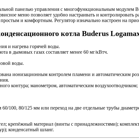
уальной панелью управления с многофункциональным модулем B
ервисное меню позволяет удобно настраивать и контролировать 
 простым и комфортным. Регулятор изначально настроен на при
конденсационного котла Buderus Logamax
ния и нагрева горячей воды.
ота в дымовых газах составляет менее 60 мг/кВтч.
ловой воды.
дована ионизационным контролем пламени и автоматическим ро
ния.
ного контура; манометром, автоматическим воздухоотводчиком
0/100, 80/125 мм или переход на две отдельные трубы диаметро
л; крепёжный материал (винты с принадлежностями); комплект 
ур); конденсатный шланг.