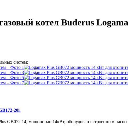
азовый котел Buderus Logamax
льных систем:
GB172-20i.
lus GB072 14, мощностью 14кВт, оборудован встроенным насосо