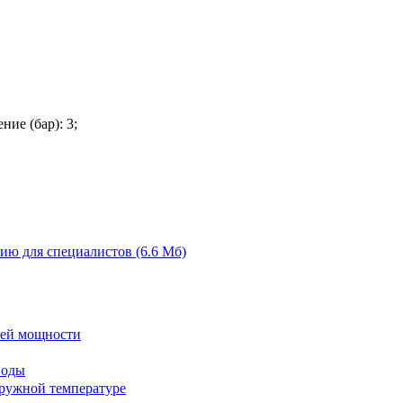
ие (бар): 3;
ию для специалистов (6.6 Мб)
дней мощности
воды
аружной температуре