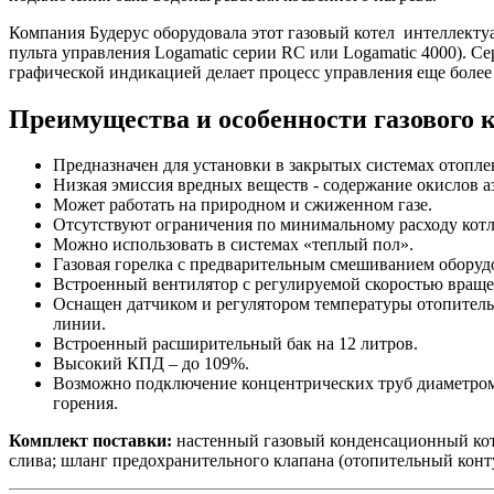
Компания Будерус оборудовала этот газовый котел интеллект
пульта управления Logamatic серии RC или Logamatic 4000). С
графической индикацией делает процесс управления еще более
Преимущества и особенности газового 
Предназначен для установки в закрытых системах отопле
Низкая эмиссия вредных веществ - содержание окислов аз
Может работать на природном и сжиженном газе.
Отсутствуют ограничения по минимальному расходу кот
Можно использовать в системах «теплый пол».
Газовая горелка с предварительным смешиванием обору
Встроенный вентилятор с регулируемой скоростью враще
Оснащен датчиком и регулятором температуры отопитель
линии.
Встроенный расширительный бак на 12 литров.
Высокий КПД – до 109%.
Возможно подключение концентрических труб диаметром 6
горения.
Комплект поставки:
настенный газовый конденсационный коте
слива; шланг предохранительного клапана (отопительный конт